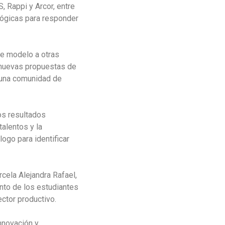
 Rappi y Arcor, entre
lógicas para responder
ste modelo a otras
r nuevas propuestas de
r una comunidad de
los resultados
alentos y la
ogo para identificar
rcela Alejandra Rafael,
ento de los estudiantes
ector productivo.
Innovación y