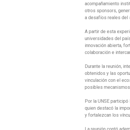
acompañamiento instit
otros sponsors, gener
a desafíos reales del 
A partir de esta exper
universidades del país
innovación abierta, fo
colaboración e interc
Durante la reunión, in
obtenidos y las oport
vinculación con el eco
posibles mecanismos d
Por la UNSE participó 
quien destacó la impor
y fortalezcan los víncu
La reunión contó ademá